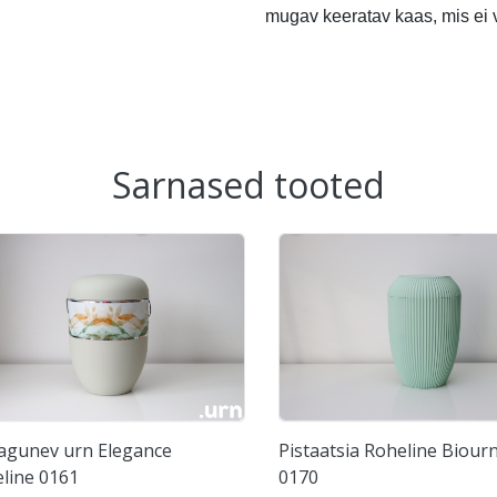
mugav keeratav kaas, mis ei v
Sarnased tooted
lagunev urn Elegance
Pistaatsia Roheline Biour
line 0161
0170