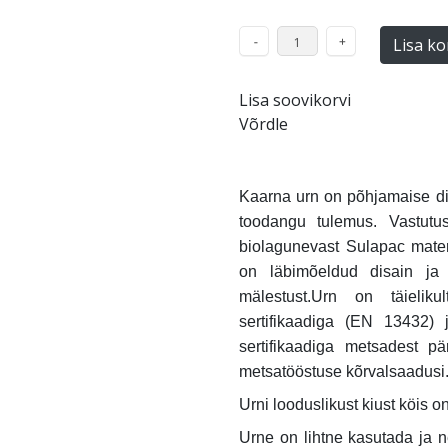
Lisa ko
Lisa soovikorvi
Võrdle
Kaarna urn on põhjamaise disa
toodangu tulemus. Vastutust
biolagunevast Sulapac mater
on läbimõeldud disain ja
mälestust.Urn on täieliku
sertifikaadiga (EN 13432)
sertifikaadiga metsadest pä
metsatööstuse kõrvalsaadusi
Urni looduslikust kiust köis on
Urne on lihtne kasutada ja n