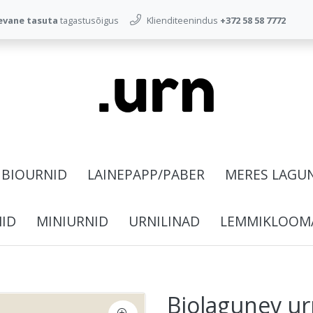
evane tasuta
tagastusõigus
Klienditeenindus
+372 58 58 7772
BIOURNID
LAINEPAPP/PABER
MERES LAGU
NID
MINIURNID
URNILINAD
LEMMIKLOOM
Biolagunev ur