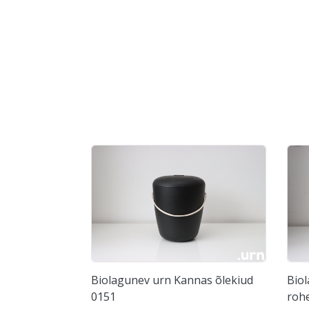
Biolagunev urn Kannas õlekiud
Bio
0151
rohe