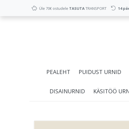
Üle 70€ ostudele
TASUTA
TRANSPORT
14 pä
PEALEHT
PUIDUST URNID
DISAINURNID
KÄSITÖÖ UR