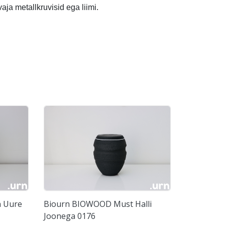
aja metallkruvisid ega liimi.
n Uure
Biourn BIOWOOD Must Halli
Joonega 0176