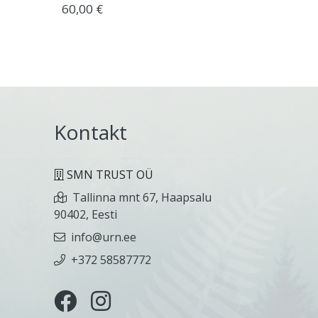
60,00 €
Kontakt
SMN TRUST OÜ
Tallinna mnt 67, Haapsalu
90402, Eesti
info@urn.ee
+372 58587772