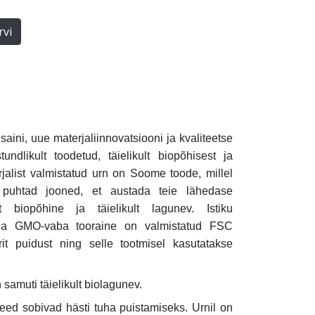
rvi
ini, uue materjaliinnovatsiooni ja kvaliteetse
undlikult toodetud, täielikult biopõhisest ja
jalist valmistatud urn on Soome toode, millel
 puhtad jooned, et austada teie lähedase
lt biopõhine ja täielikult lagunev. Istiku
 ja GMO-vaba tooraine on valmistatud FSC
rit puidust ning selle tootmisel kasutatakse
.
 samuti täielikult biolagunev.
eed sobivad hästi tuha puistamiseks. Urnil on