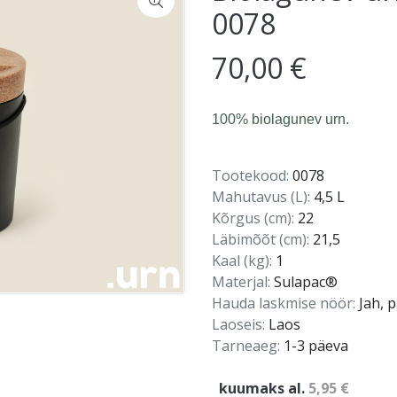
0078
70,00 €
100% biolagunev urn.
Tootekood:
0078
Mahutavus (L):
4,5 L
Kõrgus (cm):
22
Läbimõõt (cm):
21,5
Kaal (kg):
1
Materjal:
Sulapac®
Hauda laskmise nöör:
Jah, 
Laoseis:
Laos
Tarneaeg:
1-3 päeva
kuumaks al.
5,95 €