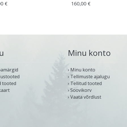
00 €
160,00 €
u
Minu konto
bamärgid
› Minu konto
dustooted
› Tellimuste ajalugu
d tooted
› Tellitud tooted
kaart
› Soovikorv
› Vaata võrdlust