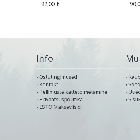
92,00 €
90,
Info
Mu
› Ostutingimused
› Kau
› Kontakt
› Soo
› Tellimuste kättetoimetamine
› Uue
› Privaatsuspoliitika
› Sisu
› ESTO Makseviisid