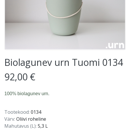
Biolagunev urn Tuomi 0134
92,00 €
100% biolagunev urn.
Tootekood:
0134
Värv:
Oliivi roheline
Mahutavus (L):
5,3 L