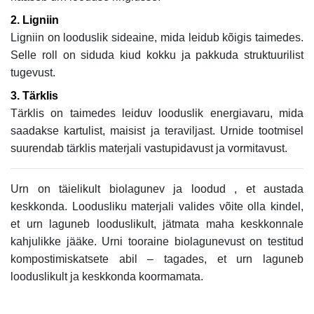
2. Ligniin
Ligniin on looduslik sideaine, mida leidub kõigis taimedes.
Selle roll on siduda kiud kokku ja pakkuda struktuurilist
tugevust.
3. Tärklis
Tärklis on taimedes leiduv looduslik energiavaru, mida
saadakse kartulist, maisist ja teraviljast. Urnide tootmisel
suurendab tärklis materjali vastupidavust ja vormitavust.
Urn on täielikult biolagunev ja loodud , et austada
keskkonda. Loodusliku materjali valides võite olla kindel,
et urn laguneb looduslikult, jätmata maha keskkonnale
kahjulikke jääke. Urni tooraine biolagunevust on testitud
kompostimiskatsete abil – tagades, et urn laguneb
looduslikult ja keskkonda koormamata.