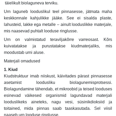
täielikult biolaguneva terviku.
Urn laguneb looduslikul teel pinnasesse, jätmata maha
keskkonnale kahjulikke jääke. See ei sisalda plaste,
lahusteid, lakke ega metalle – ainult looduslikke materjale,
mis naasevad puhtalt looduse ringlusse.
Urn on valmistatud teraviljakõrre varreosast. Kõrs
kuivatatakse ja purustatakse kiudmaterjaliks, mis
moodustab urni aluse.
Materjali omadused
1. Kiud
Kiudstruktuur imab niiskust, käivitades pärast pinnasesse
asetamist loodusliku biolagunemisprotsessi.
Biolagundamine tähendab, et mikroobid ja teised looduses
esinevad väikesed organismid lagundavad materjali
looduslikeks aineteks, nagu vesi, süsinikdioksiid ja
toitained, mida pinnas saab taaskasutada. Sel viisil
naaseb urn looduse ringlusse.