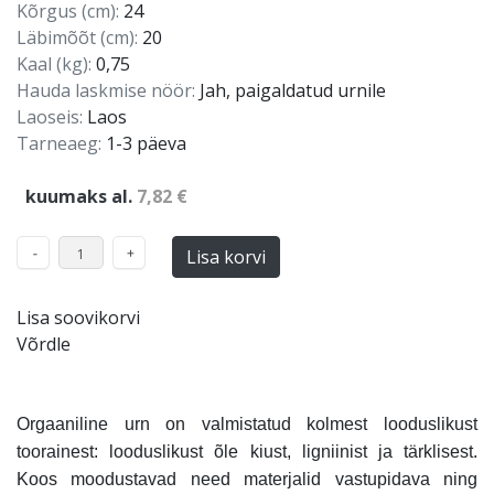
Kõrgus (cm):
24
Läbimõõt (cm):
20
Kaal (kg):
0,75
Hauda laskmise nöör:
Jah, paigaldatud urnile
Laoseis:
Laos
Tarneaeg:
1-3 päeva
kuumaks al.
7,82 €
Lisa korvi
Lisa soovikorvi
Võrdle
Orgaaniline urn on valmistatud kolmest looduslikust
toorainest: looduslikust õle kiust, ligniinist ja tärklisest.
Koos moodustavad need materjalid vastupidava ning