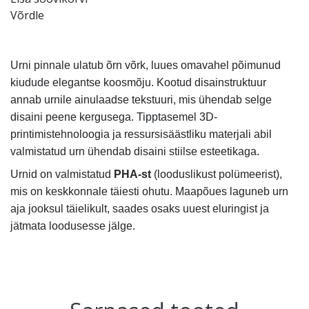
Võrdle
Urni pinnale ulatub õrn võrk, luues omavahel põimunud
kiudude elegantse koosmõju. Kootud disainstruktuur
annab urnile ainulaadse tekstuuri, mis ühendab selge
disaini peene kergusega. Tipptasemel 3D-
printimistehnoloogia ja ressursisäästliku materjali abil
valmistatud urn ühendab disaini stiilse esteetikaga.
Urnid on valmistatud
PHA-st
(looduslikust polümeerist),
mis on keskkonnale täiesti ohutu. Maapõues laguneb urn
aja jooksul täielikult, saades osaks uuest eluringist ja
jätmata loodusesse jälge.