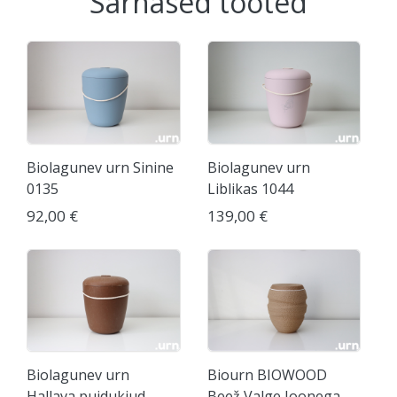
Sarnased tooted
Biolagunev urn Sinine
Biolagunev urn
0135
Liblikas 1044
92,00 €
139,00 €
Biolagunev urn
Biourn BIOWOOD
Hallava puidukiud
Beež Valge Joonega