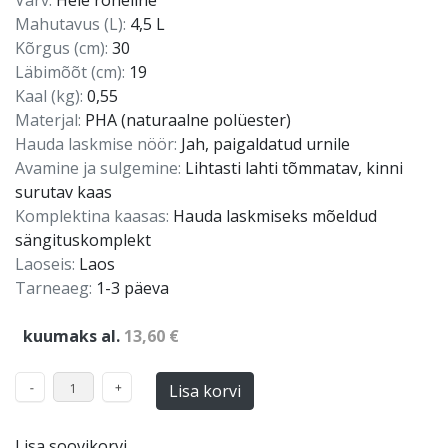
Värv:
Hele roheline
Mahutavus (L):
4,5 L
Kõrgus (cm):
30
Läbimõõt (cm):
19
Kaal (kg):
0,55
Materjal:
PHA (naturaalne polüester)
Hauda laskmise nöör:
Jah, paigaldatud urnile
Avamine ja sulgemine:
Lihtasti lahti tõmmatav, kinni
surutav kaas
Komplektina kaasas:
Hauda laskmiseks mõeldud
sängituskomplekt
Laoseis:
Laos
Tarneaeg:
1-3 päeva
kuumaks al.
13,60 €
Lisa korvi
Lisa soovikorvi