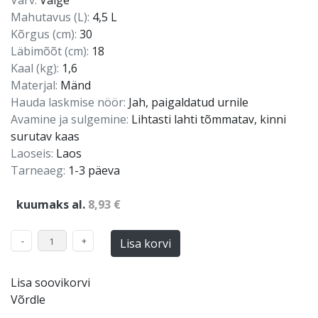
Värv:
Valge
Mahutavus (L):
4,5 L
Kõrgus (cm):
30
Läbimõõt (cm):
18
Kaal (kg):
1,6
Materjal:
Mänd
Hauda laskmise nöör:
Jah, paigaldatud urnile
Avamine ja sulgemine:
Lihtasti lahti tõmmatav, kinni
surutav kaas
Laoseis:
Laos
Tarneaeg:
1-3 päeva
kuumaks al.
8,93 €
Lisa korvi
Lisa soovikorvi
Võrdle