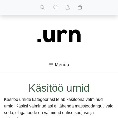
Menüü
Käsitöö urnid
Käsitöö urnide kategooriast leiab käsitööna valminud
urnid. Käsitsi valminud asi ei tähenda masstoodangut, vaid
seda, et iga toode on valminud erilise soojuse ja