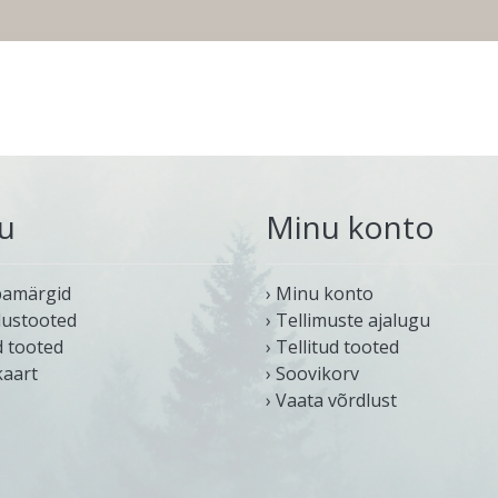
u
Minu konto
bamärgid
› Minu konto
dustooted
› Tellimuste ajalugu
d tooted
› Tellitud tooted
kaart
› Soovikorv
› Vaata võrdlust