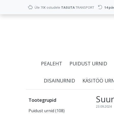
Üle 70€ ostudele
TASUTA
TRANSPORT
14 pä
PEALEHT
PUIDUST URNID
DISAINURNID
KÄSITÖÖ UR
Suur
Tootegrupid
23.09.2024
Puidust urnid (108)