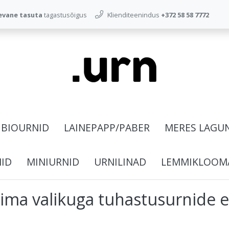
evane tasuta
tagastusõigus
Klienditeenindus
+372 58 58 7772
BIOURNID
LAINEPAPP/PABER
MERES LAGU
NID
MINIURNID
URNILINAD
LEMMIKLOOM
ima valikuga tuhastusurnide 