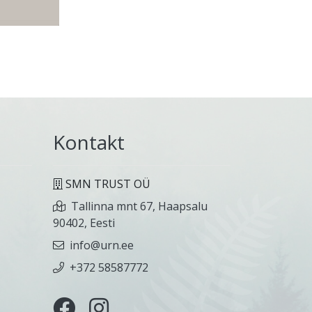
Kontakt
SMN TRUST OÜ
Tallinna mnt 67, Haapsalu
90402, Eesti
info@urn.ee
+372 58587772