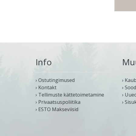
Info
Mu
› Ostutingimused
› Kau
› Kontakt
› Soo
› Tellimuste kättetoimetamine
› Uue
› Privaatsuspoliitika
› Sisu
› ESTO Makseviisid