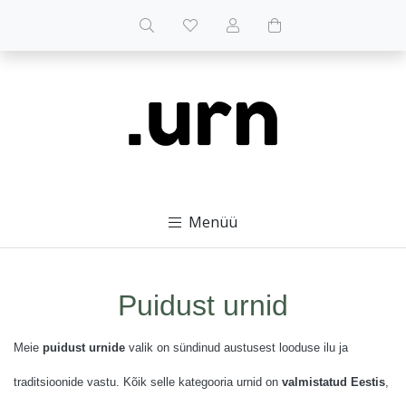
Menüü
Puidust urnid
Meie
puidust urnide
valik on sündinud austusest looduse ilu ja
traditsioonide vastu. Kõik selle kategooria urnid on
valmistatud Eestis
,