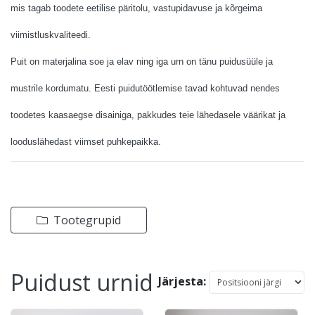
mis tagab toodete eetilise päritolu, vastupidavuse ja kõrgeima
viimistluskvaliteedi.
Puit on materjalina soe ja elav ning iga urn on tänu puidusüüle ja
mustrile kordumatu. Eesti puidutöötlemise tavad kohtuvad nendes
toodetes kaasaegse disainiga, pakkudes teie lähedasele väärikat ja
looduslähedast viimset puhkepaikka.
Tootegrupid
Puidust urnid
Järjesta: