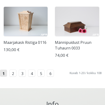
Maarjakask Ristiga 0116
Männipuidust Pruun
Tuhaurn 0033
130,00 €
74,00 €
Kuvab 1-20 / kokku 108
1
2
3
4
5
6
Info