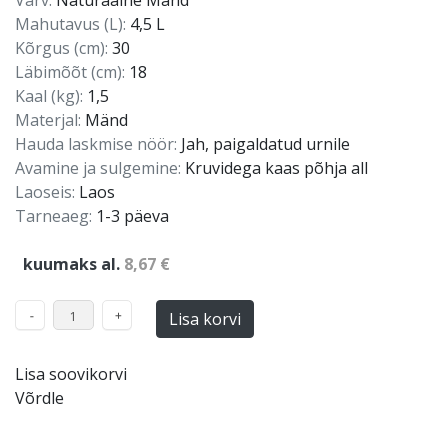
Värv:
Naturaalne Mänd
Mahutavus (L):
4,5 L
Kõrgus (cm):
30
Läbimõõt (cm):
18
Kaal (kg):
1,5
Materjal:
Mänd
Hauda laskmise nöör:
Jah, paigaldatud urnile
Avamine ja sulgemine:
Kruvidega kaas põhja all
Laoseis:
Laos
Tarneaeg:
1-3 päeva
kuumaks al.
8,67 €
Lisa korvi
Lisa soovikorvi
Võrdle