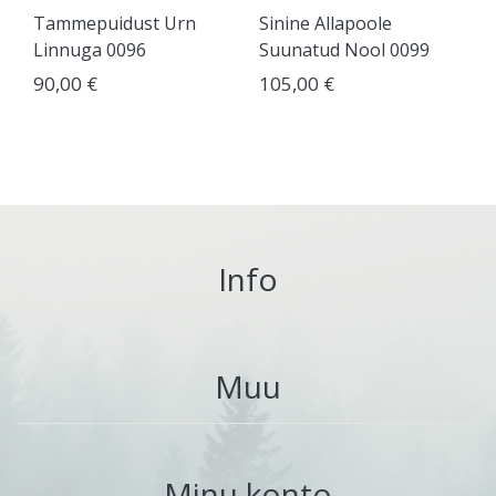
Tammepuidust Urn
Sinine Allapoole
Linnuga 0096
Suunatud Nool 0099
90,00 €
105,00 €
Info
Muu
Minu konto